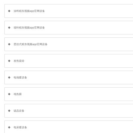
涂料精东视频app官网设备
墙咔精东视频app官网设备
壁挂式精东视频app官网设备
发热瓷砖
电地暖设备
地热膜
碳晶设备
电采暖设备