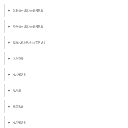
涂料精东视频app官网设备
墙咔精东视频app官网设备
壁挂式精东视频app官网设备
发热瓷砖
电地暖设备
地热膜
碳晶设备
电采暖设备