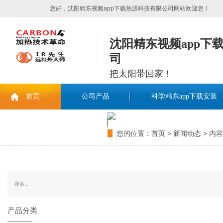
您好，沈阳精东视频app下载热源科技有限公司网站欢迎您！
沈阳精东视频app下
司
把太阳带回家！
首页
公司产品
科学精东app下载安装
联系精东视频app下载
您的位置：
首页
>
新闻动态
> 内容
产品分类