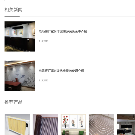
相关新闻
电地暖厂家对于采暖炉的热效率介绍
1 18, 2021
电采暖厂家对发热电缆的使用介绍
1 13, 2021
推荐产品